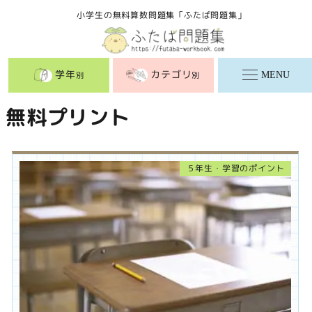
メ
小学生の無料算数問題集「ふたば問題集」
イ
ン
コ
学年
カテゴリ
MENU
別
別
ン
テ
無料プリント
ン
ツ
へ
５年生・学習のポイント
移
動