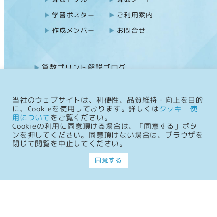
学習ポスター
ご利用案内
作成メンバー
お問合せ
算数プリント解説ブログ
学習方法や生活の工夫 おすすめ情報
当社のウェブサイトは、利便性、品質維持・向上を目的
に、Cookieを使用しております。詳しくは
クッキー使
用について
をご覧ください。
Cookieの利用に同意頂ける場合は、「同意する」ボタ
ンを押してください。同意頂けない場合は、ブラウザを
学年別問題集
閉じて閲覧を中止してください。
同意する
小学1年生
小学2年生
小学3年生
小学4年生
小学5年生
小学6年生