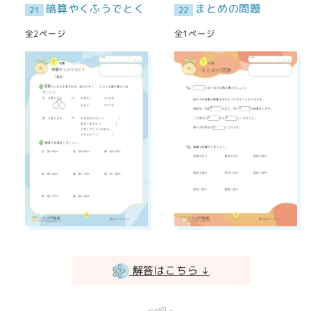
暗算やくふうでとく
まとめの問題
21
22
全2ページ
全1ページ
解答はこちら ↓