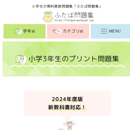
メ
小学生の無料算数問題集「ふたば問題集」
イ
ン
コ
学年
カテゴリ
MENU
別
別
ン
テ
ン
小学3年生のプリント問題集
ツ
へ
移
動
2024年度版
新教科書対応！