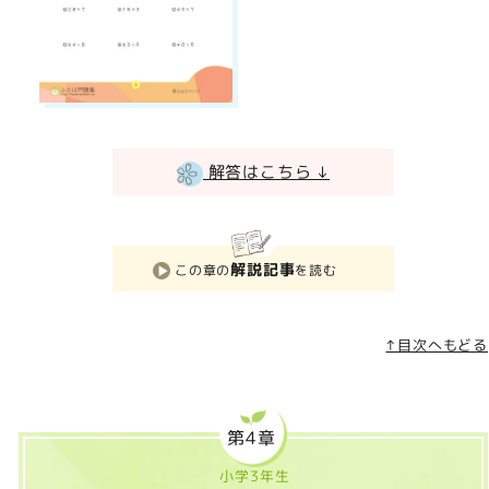
解答はこちら ↓
解説記事
この章の
を読む
↑目次へもどる
第4章
小学3年生