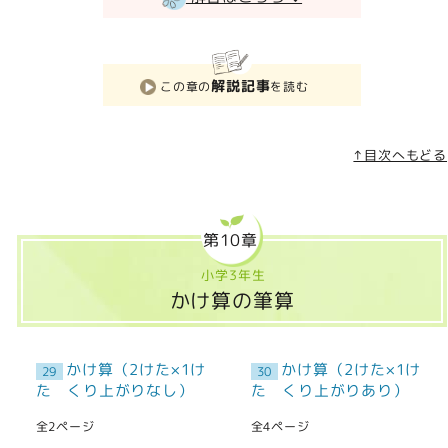
解説記事
この章の
を読む
↑目次へもどる
第10章
小学3年生
かけ算の筆算
かけ算（2けた×1け
かけ算（2けた×1け
29
30
た くり上がりなし）
た くり上がりあり）
全2ページ
全4ページ