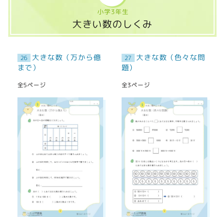
小学3年生
大きい数のしくみ
大きな数（万から億
大きな数（色々な問
26
27
まで）
題）
全5ページ
全3ページ