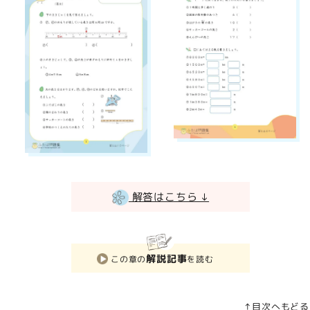
解答はこちら ↓
解説記事
この章の
を読む
↑目次へもどる