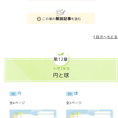
解説記事
この章の
を読む
↑目次へもどる
第12章
小学3年生
円と球
円
球
38
39
全4ページ
全2ページ