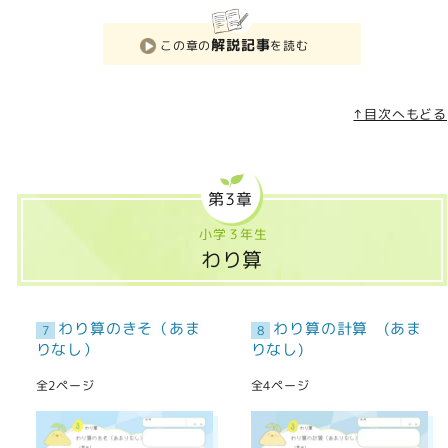
解説記事
この章の
を読む
↑目次へもどる
第3章
小学３年生
わり算
わり算のきそ（あま
わり算の計算 (あま
7
8
りなし）
りなし)
全2ページ
全4ページ