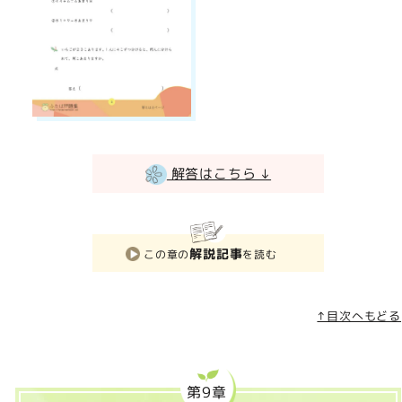
解答はこちら ↓
解説記事
この章の
を読む
↑目次へもどる
第9章