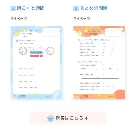
時こくと時間
まとめの問題
5
6
全4ページ
全4ページ
解答はこちら ↓