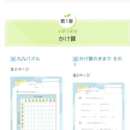
第1章
小学３年生
かけ算
九九パズル
かけ算のきまり その
1
2
１
全２ページ
全2ページ