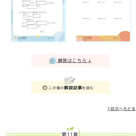
解答はこちら ↓
解説記事
この章の
を読む
↑目次へもどる
第11章