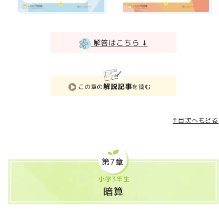
解答はこちら ↓
解説記事
この章の
を読む
↑目次へもどる
第7章
小学3年生
暗算