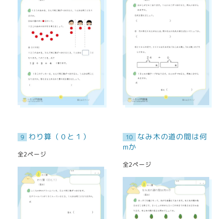
わり算（０と１）
なみ木の道の間は何
9
10
mか
全2ページ
全2ページ