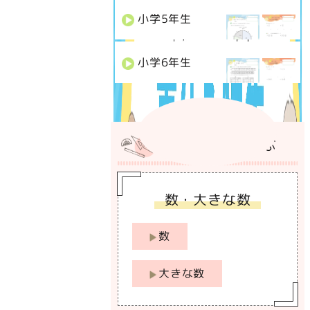
小学
5
年生
小学
6
年生
カテゴリーから選ぶ
数・大きな数
数
大きな数