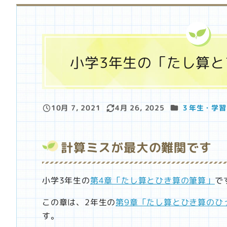
小学3年生の「たし算
カテゴリー
10月 7, 2021
4月 26, 2025
３年生・学習
投稿日
更新日
計算ミスが最大の難関です
小学3年生の
第4章「たし算とひき算の筆算」
で
この章は、2年生の
第9章「たし算とひき算のひ
す。