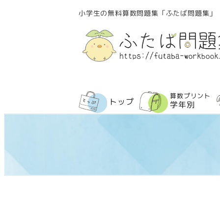
メ
小学生の無料算数問題集「ふたば問題集」
イ
ン
コ
ン
テ
ン
算数プリント
トップ
ツ
学年別
へ
移
動