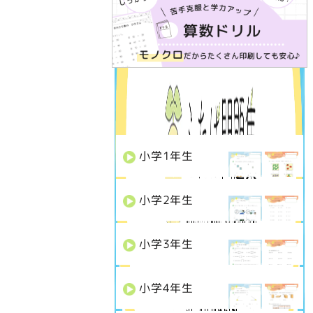
学年で選ぶ
小学
1
年生
小学
2
年生
小学
3
年生
小学
4
年生