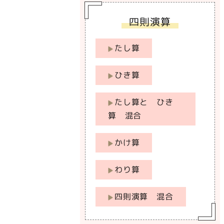
四則演算
たし算
ひき算
たし算と ひき
算 混合
かけ算
わり算
四則演算 混合