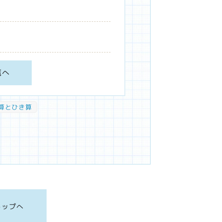
覧へ
算とひき算
トップへ