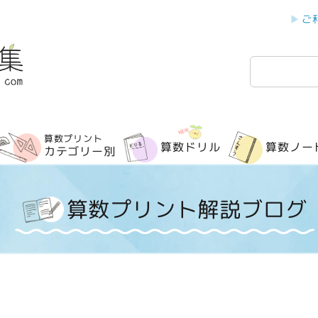
ご
検
索
算数プリント
算数ドリル
算数ノー
カテゴリー別
算数プリント解説ブログ