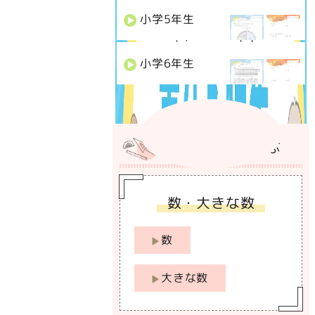
小学
5
年生
小学
6
年生
カテゴリーから選ぶ
数・大きな数
数
大きな数