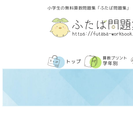
メ
小学生の無料算数問題集「ふたば問題集」
イ
ン
コ
ン
テ
ン
算数プリント
トップ
ツ
学年別
へ
移
動