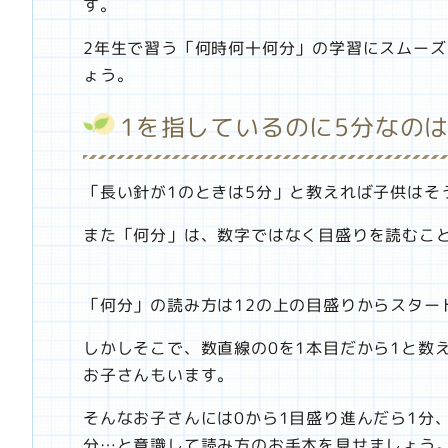
す。
2年生で習う「何時何十何分」の学習にスムー
ょう。
1を指しているのに5分なの
「長い針が1のときは5分」と教えれば子供はそ
また「何分」は、数字ではなく目盛りを読むこ
「何分」の読み方は12の上の目盛りからスター
しかしそこで、数直線の0を1本目だから1と数
お子さんもいます。
そんなお子さんには0から1目盛り進んだら1分、
分…と意識して読み方のお手本を見せましょう