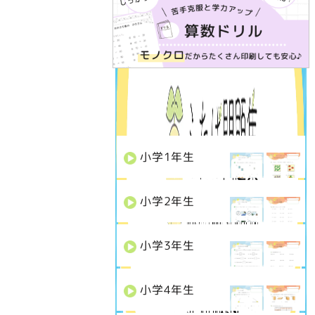
学年で選ぶ
小学
1
年生
小学
2
年生
小学
3
年生
小学
4
年生