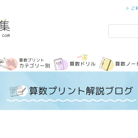
ご
検
索
算数プリント
算数ドリル
算数ノー
カテゴリー別
算数プリント解説ブログ