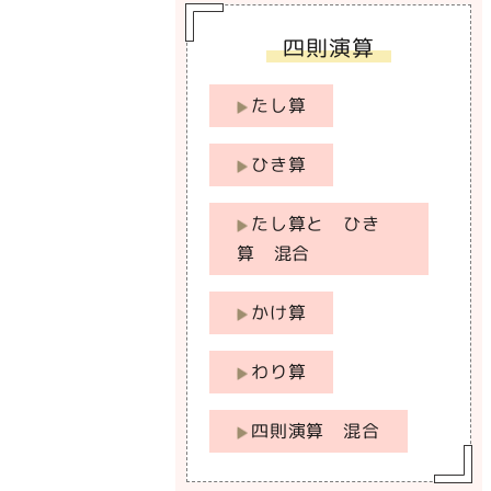
四則演算
たし算
ひき算
たし算と ひき
算 混合
かけ算
わり算
四則演算 混合