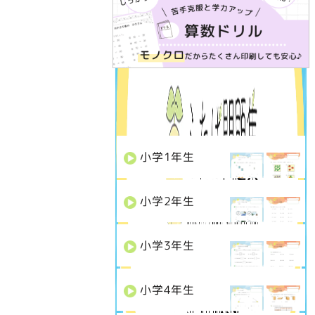
学年で選ぶ
小学
1
年生
小学
2
年生
小学
3
年生
小学
4
年生