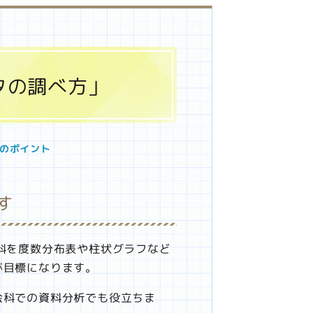
タの調べ方」
のポイント
す
料を度数分布表や柱状グラフなど
が目標になります。
会科での資料分析でも役立ちま