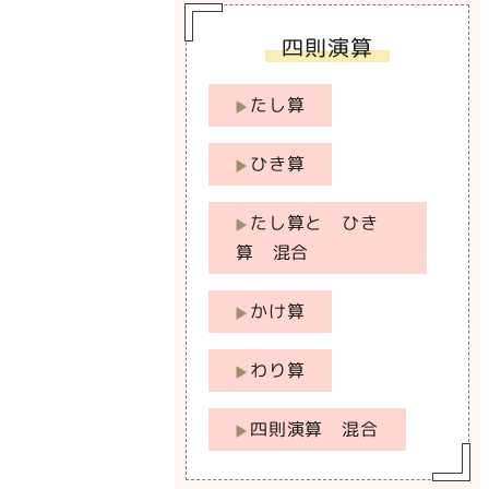
四則演算
たし算
ひき算
たし算と ひき
算 混合
かけ算
わり算
四則演算 混合