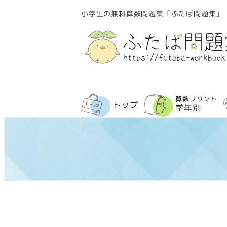
メ
小学生の無料算数問題集「ふたば問題集」
イ
ン
コ
ン
テ
ン
算数プリント
トップ
ツ
学年別
へ
移
動