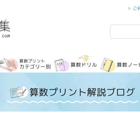
ご
検
索
算数プリント
算数ドリル
算数ノー
カテゴリー別
算数プリント解説ブログ