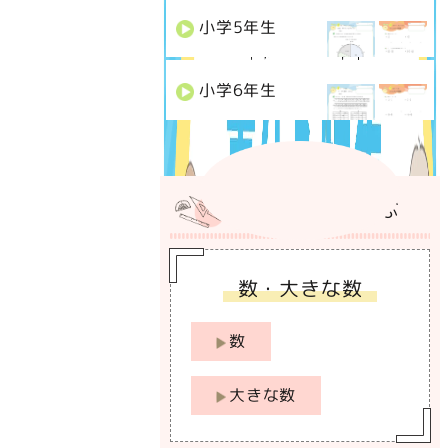
小学
5
年生
小学
6
年生
カテゴリーから選ぶ
数・大きな数
数
大きな数